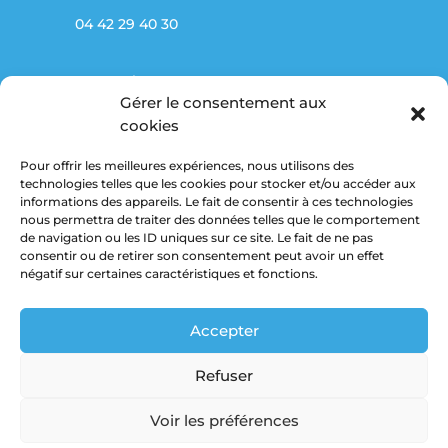
04 42 29 40 30
Partenaires
Gérer le consentement aux
Marché public
cookies
Pour offrir les meilleures expériences, nous utilisons des
Mentions légales
technologies telles que les cookies pour stocker et/ou accéder aux
informations des appareils. Le fait de consentir à ces technologies
Politique de confidentialité
nous permettra de traiter des données telles que le comportement
de navigation ou les ID uniques sur ce site. Le fait de ne pas
consentir ou de retirer son consentement peut avoir un effet
Suivez-nous
négatif sur certaines caractéristiques et fonctions.
Accepter
Refuser
Voir les préférences
© 2020 -
2026
SIHA – Syndicat Intercommunal du Haut de