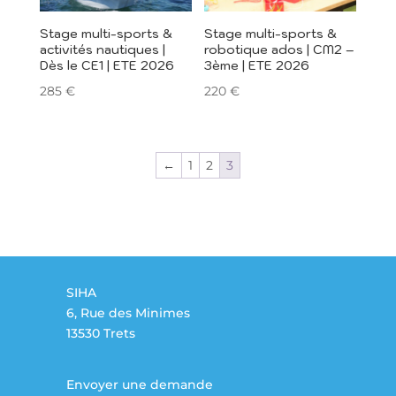
Stage multi-sports &
Stage multi-sports &
activités nautiques |
robotique ados | CM2 –
Dès le CE1 | ETE 2026
3ème | ETE 2026
285
€
220
€
←
1
2
3
SIHA
6, Rue des Minimes
13530 Trets
Envoyer une demande