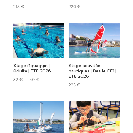
215
€
220
€
Stage Aquagym |
Stage activités
Adulte | ETE 2026
nautiques | Dès le CE1 |
ETE 2026
Plage
32
€
–
40
€
225
€
de
prix :
32 €
à
40 €