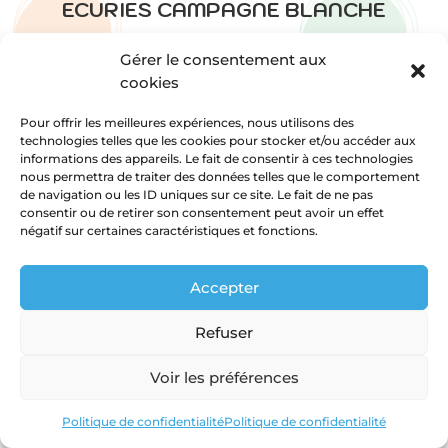
ECURIES CAMPAGNE BLANCHE
Equitation Western
Gérer le consentement aux
Depuis 2023 – ROUSSET
cookies
Monsieur Christophe Rousselle gérant et
Pour offrir les meilleures expériences, nous utilisons des
moniteur a créé l’association en 2019. Installée
technologies telles que les cookies pour stocker et/ou accéder aux
depuis juillet 2022 à l’écurie campagne blanche,
informations des appareils. Le fait de consentir à ces technologies
l’association le centre équestre de l’Embrunais
nous permettra de traiter des données telles que le comportement
est constitué d’un moniteur d’une alternante,
de navigation ou les ID uniques sur ce site. Le fait de ne pas
consentir ou de retirer son consentement peut avoir un effet
d’une secrétaire, d’une trésorière et de
négatif sur certaines caractéristiques et fonctions.
bénévoles.
Les Ecuries Campagne Blanche, accueillent les
Accepter
cavaliers débutants comme confirmés pour les
initier à l’équitation classique ou western. Ils
Refuser
proposent également des randonnées à cheval
dans un magnifique cadre et une vue incroyable
Voir les préférences
sur la sainte victoire, ainsi que des activités et
visites à thème pour les groupes.
Politique de confidentialité
Politique de confidentialité