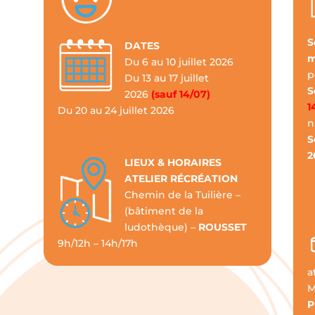
S
DATES
m
Du 6 au 10 juillet 2026
p
Du 13 au 17 juillet
S
2026
(sauf 14/07)
1
Du 20 au 24 juillet 2026
n
S
2
LIEUX & HORAIRES
ATELIER RÉCRÉATION
Chemin de la Tuilière –
(bâtiment de la
ludothèque) –
ROUSSET
9h/12h – 14h/17h
a
M
P