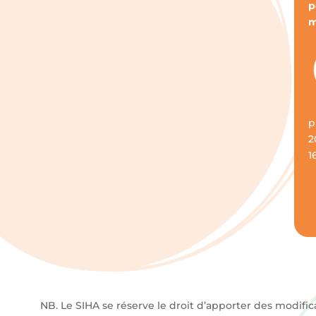
p
m
p
2
1
NB. Le SIHA se réserve le droit d’apporter des modific