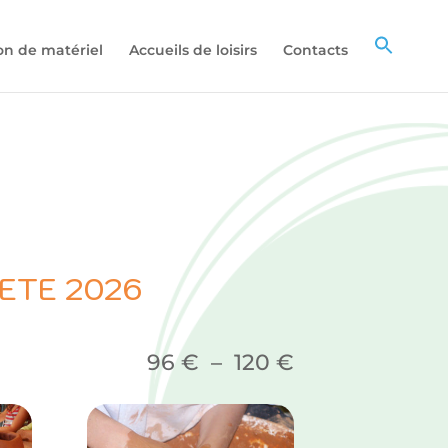
on de matériel
Accueils de loisirs
Contacts
| ETE 2026
Plage
96
€
–
120
€
de
prix :
96 €