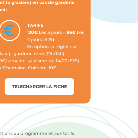
etite glacière) en cas de garderie
idi
TARIFS
120€
Les 5 jours –
96€
Les
4 jours (S29)
En option (à régler sur
lace) : garderie midi (12h/14h) :
0€/semaine, sauf sem du 14/07 (S29) :
6 €/semaine. Cuisson : 10€
TELECHARGER LA FICHE
ations au programme et aux tarifs.