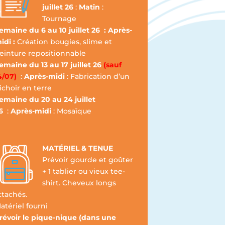
juillet 26
:
Matin
:
Tournage
emaine du 6 au 10 juillet 26 : Après-
idi :
Création bougies, slime et
einture repositionnable
emaine du 13 au 17 juillet 26
(sauf
4/07)
:
Après-midi
: Fabrication d’un
ichoir en terre
emaine du 20 au 24 juillet
6
:
Après-midi
: Mosaïque
MATÉRIEL & TENUE
Prévoir gourde et goûter
+ 1 tablier ou vieux tee-
shirt. Cheveux longs
ttachés.
atériel fourni
révoir le pique-nique (dans une