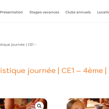
Présentation
Stages vacances
Clubs annuels
Locati
stique journée | CE1 –
istique journée | CE1 – 4ème 