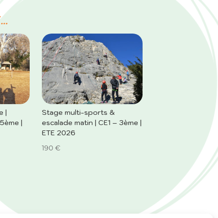
i…
 |
Stage multi-sports &
5ème |
escalade matin | CE1 – 3ème |
ETE 2026
190
€