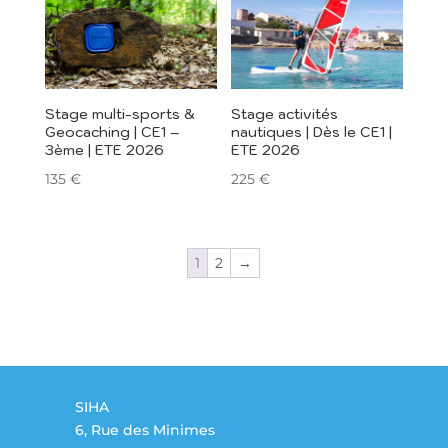
Stage multi-sports &
Stage activités
Geocaching | CE1 –
nautiques | Dès le CE1 |
3ème | ETE 2026
ETE 2026
135
€
225
€
1
2
→
SIHA
6, Rue des Minimes