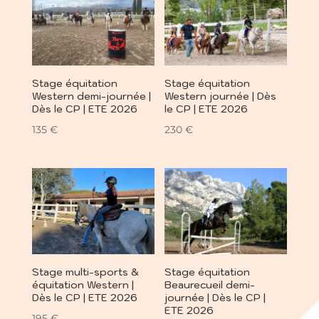
à
200 €
Stage équitation
Stage équitation
Western demi-journée |
Western journée | Dès
Dès le CP | ETE 2026
le CP | ETE 2026
135
€
230
€
Stage multi-sports &
Stage équitation
équitation Western |
Beaurecueil demi-
Dès le CP | ETE 2026
journée | Dès le CP |
ETE 2026
195
€