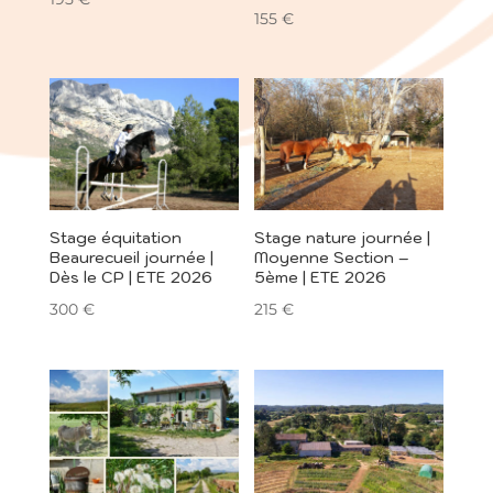
155
€
Stage équitation
Stage nature journée |
Beaurecueil journée |
Moyenne Section –
Dès le CP | ETE 2026
5ème | ETE 2026
300
€
215
€