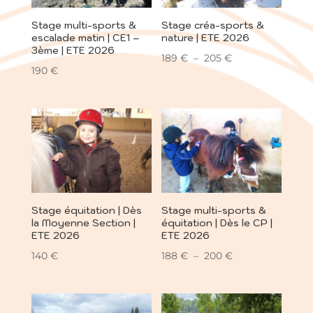
Stage multi-sports &
Stage créa-sports &
escalade matin | CE1 –
nature | ETE 2026
3ème | ETE 2026
Plage
189
€
–
205
€
190
€
de
prix :
189 €
à
205 €
Stage équitation | Dès
Stage multi-sports &
la Moyenne Section |
équitation | Dès le CP |
ETE 2026
ETE 2026
Plage
140
€
188
€
–
200
€
de
prix :
188 €