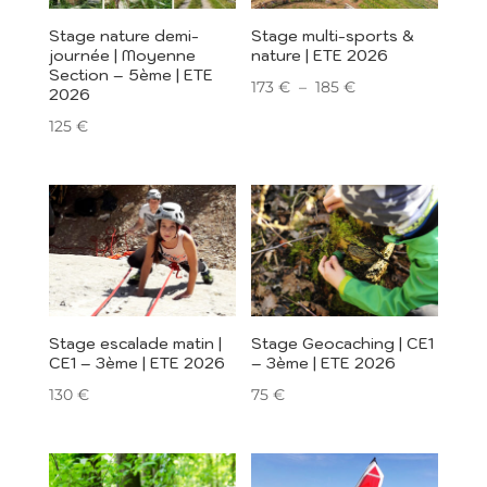
Stage nature demi-
Stage multi-sports &
journée | Moyenne
nature | ETE 2026
Section – 5ème | ETE
Plage
173
€
–
185
€
2026
de
125
€
prix :
173 €
à
185 €
Stage escalade matin |
Stage Geocaching | CE1
CE1 – 3ème | ETE 2026
– 3ème | ETE 2026
130
€
75
€