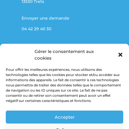
13530 Trets
Envoyer une demande
04 42 29 40 30
Partenaires
Gérer le consentement aux
Marché public
cookies
Pour offrir les meilleures expériences, nous utilisons des
Mentions légales
technologies telles que les cookies pour stocker et/ou accéder aux
informations des appareils. Le fait de consentir à ces technologies
Politique de confidentialité
nous permettra de traiter des données telles que le comportement
de navigation ou les ID uniques sur ce site. Le fait de ne pas
consentir ou de retirer son consentement peut avoir un effet
Suivez-nous
négatif sur certaines caractéristiques et fonctions.
Accepter