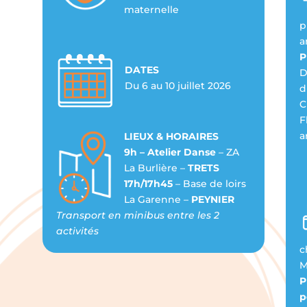
maternelle
p
a
P
DATES
D
Du 6 au 10 juillet 2026
d
C
F
a
LIEUX & HORAIRES
9h – Atelier Danse
– ZA
La Burlière –
TRETS
17h/17h45
– Base de loirs
La Garenne –
PEYNIER
Transport en minibus entre les 2
activités
c
M
P
p