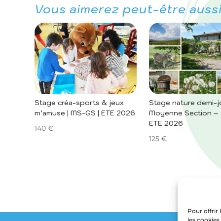
Vous aimerez peut-être auss
Stage créa-sports & jeux
Stage nature demi-j
m’amuse | MS-GS | ETE 2026
Moyenne Section – 
ETE 2026
140
€
125
€
Pour offrir
les cookies