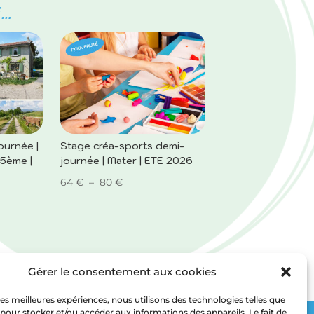
i…
ournée |
Stage créa-sports demi-
5ème |
journée | Mater | ETE 2026
Plage
64
€
–
80
€
de
prix :
64 €
à
Gérer le consentement aux cookies
80 €
 les meilleures expériences, nous utilisons des technologies telles que
 pour stocker et/ou accéder aux informations des appareils. Le fait de