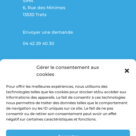
SIHA
6, Rue des Minimes
13530 Trets
Envoyer une demande
04 42 29 40 30
Partenaires
Gérer le consentement aux
Marché public
cookies
Pour offrir les meilleures expériences, nous utilisons des
Mentions légales
technologies telles que les cookies pour stocker et/ou accéder aux
informations des appareils. Le fait de consentir à ces technologies
Politique de confidentialité
nous permettra de traiter des données telles que le comportement
de navigation ou les ID uniques sur ce site. Le fait de ne pas
consentir ou de retirer son consentement peut avoir un effet
Suivez-nous
négatif sur certaines caractéristiques et fonctions.