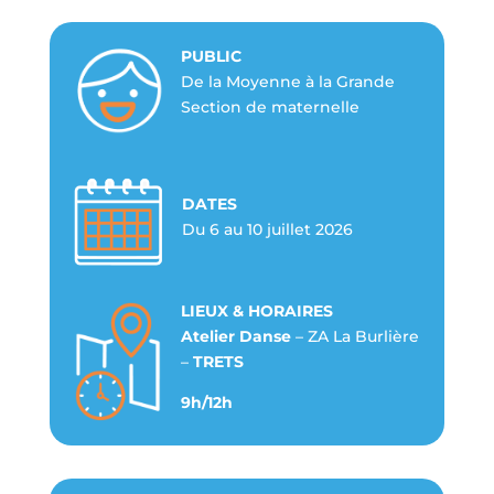
PUBLIC
De la Moyenne à la Grande
Section de maternelle
DATES
Du 6 au 10 juillet 2026
LIEUX & HORAIRES
Atelier Danse
– ZA La Burlière
–
TRETS
9h/12h