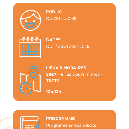
PUBLIC
Du CE1 au CM2
DATES
Du 17 au 21 août 2026
LIEUX & HORAIRES
SIHA
– 6 rue des minimes –
TRETS
10h/12h
PROGRAMME
Programmer des robots