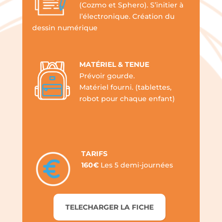
(Cozmo et Sphero).
S’initier à
l’électronique.
Création du
dessin numérique
MATÉRIEL & TENUE
Prévoir gourde.
Matériel fourni.
(tablettes,
robot pour chaque enfant)
TARIFS
160€
Les 5 demi-journées
TELECHARGER LA FICHE